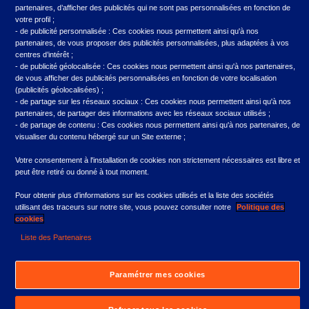
Ressources
partenaires, d’afficher des publicités qui ne sont pas personnalisées en fonction de
votre profil ;
- de publicité personnalisée : Ces cookies nous permettent ainsi qu'à nos
Qui sommes-nous
partenaires, de vous proposer des publicités personnalisées, plus adaptées à vos
centres d’intérêt ;
Démarches en ligne
- de publicité géolocalisée : Ces cookies nous permettent ainsi qu'à nos partenaires,
de vous afficher des publicités personnalisées en fonction de votre localisation
Actualités
(publicités géolocalisées) ;
- de partage sur les réseaux sociaux : Ces cookies nous permettent ainsi qu'à nos
Assurance emprunteur
partenaires, de partager des informations avec les réseaux sociaux utilisés ;
- de partage de contenu : Ces cookies nous permettent ainsi qu'à nos partenaires, de
Alerte éthique
visualiser du contenu hébergé sur un Site externe ;
Lexique du crédit
Votre consentement à l'installation de cookies non strictement nécessaires est libre et
peut être retiré ou donné à tout moment.
FAQ
Pour obtenir plus d’informations sur les cookies utilisés et la liste des sociétés
utilisant des traceurs sur notre site, vous pouvez consulter notre
Politique des
cookies
Liste des Partenaires
À propos
Paramétrer mes cookies
Plan du site