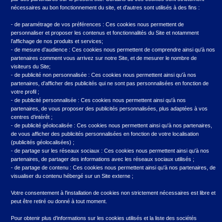
Crédit véhicule vert
nécessaires au bon fonctionnement du site, et d'autres sont utilisés à des fins :
- de paramétrage de vos préférences : Ces cookies nous permettent de
personnaliser et proposer les contenus et fonctionnalités du Site et notamment
l’affichage de nos produits et services;
- de mesure d’audience : Ces cookies nous permettent de comprendre ainsi qu'à nos
partenaires comment vous arrivez sur notre Site, et de mesurer le nombre de
Ressources
visiteurs du Site;
- de publicité non personnalisée : Ces cookies nous permettent ainsi qu'à nos
partenaires, d’afficher des publicités qui ne sont pas personnalisées en fonction de
Qui sommes-nous
votre profil ;
- de publicité personnalisée : Ces cookies nous permettent ainsi qu'à nos
Démarches en ligne
partenaires, de vous proposer des publicités personnalisées, plus adaptées à vos
centres d’intérêt ;
Actualités
- de publicité géolocalisée : Ces cookies nous permettent ainsi qu'à nos partenaires,
de vous afficher des publicités personnalisées en fonction de votre localisation
Assurance emprunteur
(publicités géolocalisées) ;
- de partage sur les réseaux sociaux : Ces cookies nous permettent ainsi qu'à nos
Alerte éthique
partenaires, de partager des informations avec les réseaux sociaux utilisés ;
- de partage de contenu : Ces cookies nous permettent ainsi qu'à nos partenaires, de
Lexique du crédit
visualiser du contenu hébergé sur un Site externe ;
FAQ
Votre consentement à l'installation de cookies non strictement nécessaires est libre et
peut être retiré ou donné à tout moment.
Pour obtenir plus d’informations sur les cookies utilisés et la liste des sociétés